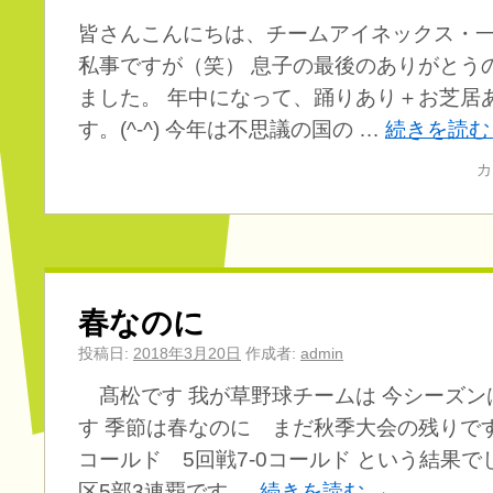
皆さんこんにちは、チームアイネックス・一
私事ですが（笑） 息子の最後のありがとう
ました。 年中になって、踊りあり＋お芝居
す。(^-^) 今年は不思議の国の …
続きを読
カ
春なのに
投稿日:
2018年3月20日
作成者:
admin
髙松です 我が草野球チームは 今シーズンは
す 季節は春なのに まだ秋季大会の残りです 3
コールド 5回戦7-0コールド という結果で
区5部3連覇です …
続きを読む
→